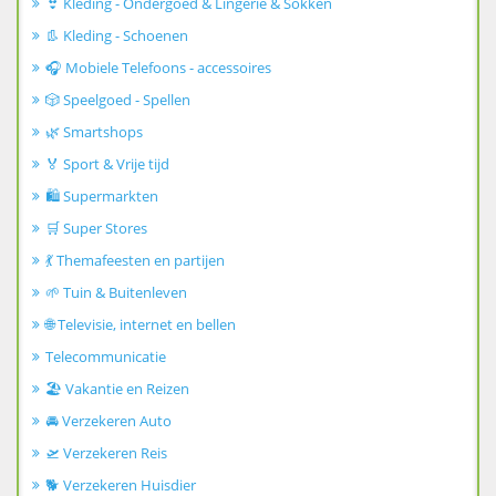
👙 Kleding - Ondergoed & Lingerie & Sokken
👢 Kleding - Schoenen
🎧 Mobiele Telefoons - accessoires
🎲 Speelgoed - Spellen
🌿 Smartshops
🏅 Sport & Vrije tijd
🛍️ Supermarkten
🛒 Super Stores
💃 Themafeesten en partijen
🌱 Tuin & Buitenleven
🌐 Televisie, internet en bellen
Telecommunicatie
🏖️ Vakantie en Reizen
🚘 Verzekeren Auto
🛫 Verzekeren Reis
🐕 Verzekeren Huisdier