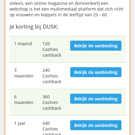
video’s, een online magazine en (binnenkort) een
webshop is het een multimediaal platform dat zich richt
op vrouwen en koppels in de leeftijd van 25 - 60.
Je korting bij DUSK:
1 maand
120
Bekijk de aanbieding
Cashies
cashback
3
240
Bekijk de aanbieding
maanden
Cashies
cashback
6
360
Bekijk de aanbieding
maanden
Cashies
cashback
1 jaar
540
Bekijk de aanbieding
Cashies
cashback