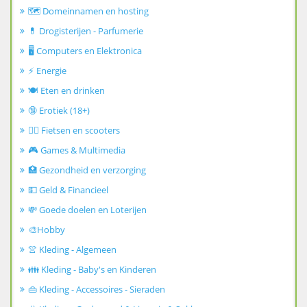
🗺️ Domeinnamen en hosting
💊 Drogisterijen - Parfumerie
🖥️ Computers en Elektronica
⚡ Energie
🍽️ Eten en drinken
🔞 Erotiek (18+)
🚴‍♂️ Fietsen en scooters
🎮 Games & Multimedia
🏥 Gezondheid en verzorging
💵 Geld & Financieel
💸 Goede doelen en Loterijen
🎨Hobby
👚 Kleding - Algemeen
👪 Kleding - Baby's en Kinderen
👜 Kleding - Accessoires - Sieraden