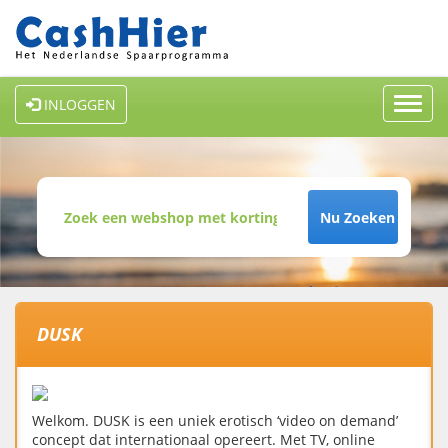
Toggl
INLOGGEN
navig
Nu Zoeken
DUSK
Welkom. DUSK is een uniek erotisch ‘video on demand’
concept dat internationaal opereert. Met TV, online