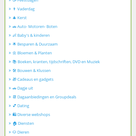
🥳 Feestdagen
👨 Vaderdag
🎄 Kerst
🚗 Auto- Motoren- Boten
👶 Baby's & kinderen
🌟 Besparen & Duurzaam
🌼 Bloemen & Planten
📚 Boeken, kranten, tijdschriften, DVD en Muziek
🛠️ Bouwen & Klussen
🎁 Cadeaus en gadgets
🚗 Dagje uit
📆 Dagaanbiedingen en Groupdeals
💕 Dating
🛍️ Diverse webshops
🏠 Diensten
🐶 Dieren