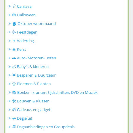
🎈 Carnaval
🎃 Halloween
🏠 Oktober woonmaand
🥳 Feestdagen
👨 Vaderdag
🎄 Kerst
🚗 Auto- Motoren- Boten
👶 Baby's & kinderen
🌟 Besparen & Duurzaam
🌼 Bloemen & Planten
📚 Boeken, kranten, tijdschriften, DVD en Muziek
🛠️ Bouwen & Klussen
🎁 Cadeaus en gadgets
🚗 Dagje uit
📆 Dagaanbiedingen en Groupdeals