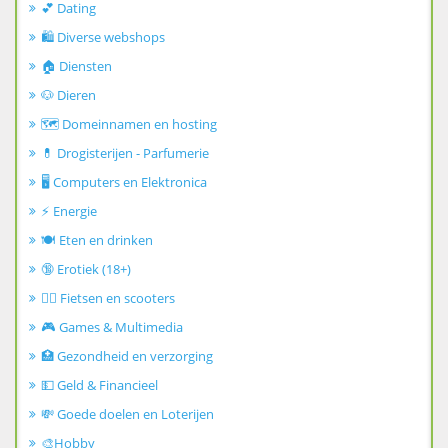
💕 Dating
🛍️ Diverse webshops
🏠 Diensten
🐶 Dieren
🗺️ Domeinnamen en hosting
💊 Drogisterijen - Parfumerie
🖥️ Computers en Elektronica
⚡ Energie
🍽️ Eten en drinken
🔞 Erotiek (18+)
🚴‍♂️ Fietsen en scooters
🎮 Games & Multimedia
🏥 Gezondheid en verzorging
💵 Geld & Financieel
💸 Goede doelen en Loterijen
🎨Hobby