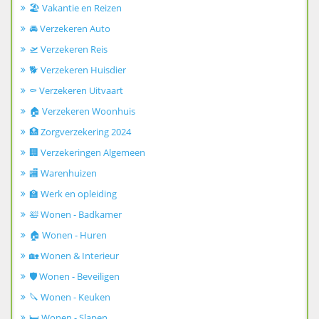
🏖️ Vakantie en Reizen
🚘 Verzekeren Auto
🛫 Verzekeren Reis
🐕 Verzekeren Huisdier
⚰️ Verzekeren Uitvaart
🏠 Verzekeren Woonhuis
🏥 Zorgverzekering 2024
🏢 Verzekeringen Algemeen
🏬 Warenhuizen
🏫 Werk en opleiding
🛀 Wonen - Badkamer
🏠 Wonen - Huren
🏡 Wonen & Interieur
🛡️ Wonen - Beveiligen
🔪 Wonen - Keuken
🛏️ Wonen - Slapen