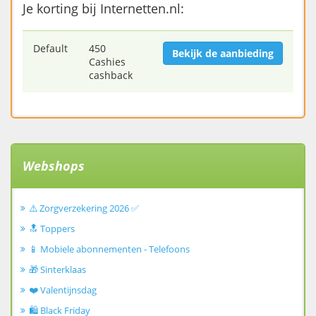
Je korting bij Internetten.nl:
Default
450
Bekijk de aanbieding
Cashies
cashback
Webshops
⚠️ Zorgverzekering 2026 ✅
🔝 Toppers
📱 Mobiele abonnementen - Telefoons
🎁 Sinterklaas
❤️ Valentijnsdag
🛍️ Black Friday