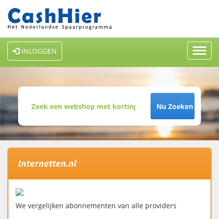
Toggl
INLOGGEN
navig
Nu Zoeken
Internetten.nl
We vergelijken abonnementen van alle providers