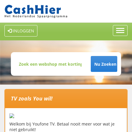
Toggl
INLOGGEN
navig
Nu Zoeken
TV zoals You wil!
Welkom bij Youfone TV. Betaal nooit meer voor wat je
niet gebruikt!