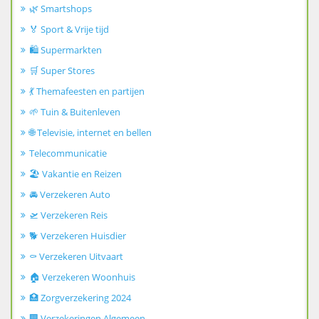
🌿 Smartshops
🏅 Sport & Vrije tijd
🛍️ Supermarkten
🛒 Super Stores
💃 Themafeesten en partijen
🌱 Tuin & Buitenleven
🌐 Televisie, internet en bellen
Telecommunicatie
🏖️ Vakantie en Reizen
🚘 Verzekeren Auto
🛫 Verzekeren Reis
🐕 Verzekeren Huisdier
⚰️ Verzekeren Uitvaart
🏠 Verzekeren Woonhuis
🏥 Zorgverzekering 2024
🏢 Verzekeringen Algemeen