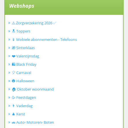
Webshops
⚠️ Zorgverzekering 2026 ✅
🔝 Toppers
📱 Mobiele abonnementen - Telefoons
🎁 Sinterklaas
❤️ Valentijnsdag
🛍️ Black Friday
🎈 Carnaval
🎃 Halloween
🏠 Oktober woonmaand
🥳 Feestdagen
👨 Vaderdag
🎄 Kerst
🚗 Auto- Motoren- Boten