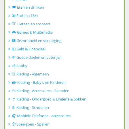
🍽️ Eten en drinken
🔞 Erotiek (18+)
🚴‍♂️ Fietsen en scooters
🎮 Games & Multimedia
🏥 Gezondheid en verzorging
💵 Geld & Financieel
💸 Goede doelen en Loterijen
🎨Hobby
👚 Kleding - Algemeen
👪 Kleding - Baby's en Kinderen
👜 Kleding - Accessoires - Sieraden
👙 Kleding - Ondergoed & Lingerie & Sokken
👢 Kleding - Schoenen
🎧 Mobiele Telefoons - accessoires
🎲 Speelgoed - Spellen