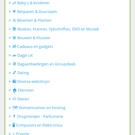
👶 Baby's & kinderen
🌟 Besparen & Duurzaam
🌼 Bloemen & Planten
📚 Boeken, kranten, tijdschriften, DVD en Muziek
🛠️ Bouwen & Klussen
🎁 Cadeaus en gadgets
🚗 Dagje uit
📆 Dagaanbiedingen en Groupdeals
💕 Dating
🛍️ Diverse webshops
🏠 Diensten
🐶 Dieren
🗺️ Domeinnamen en hosting
💊 Drogisterijen - Parfumerie
🖥️ Computers en Elektronica
⚡ Energie