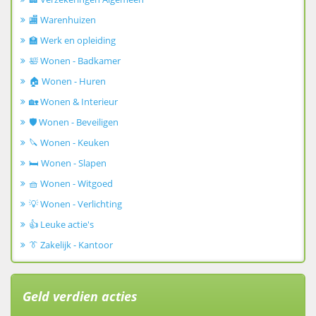
🏬 Warenhuizen
🏫 Werk en opleiding
🛀 Wonen - Badkamer
🏠 Wonen - Huren
🏡 Wonen & Interieur
🛡️ Wonen - Beveiligen
🔪 Wonen - Keuken
🛏️ Wonen - Slapen
🧺 Wonen - Witgoed
💡 Wonen - Verlichting
👍 Leuke actie's
👔 Zakelijk - Kantoor
Geld verdien acties