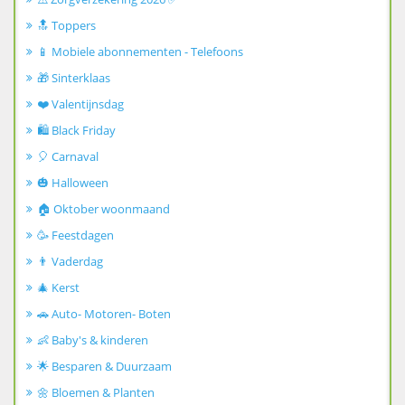
🔝 Toppers
📱 Mobiele abonnementen - Telefoons
🎁 Sinterklaas
❤️ Valentijnsdag
🛍️ Black Friday
🎈 Carnaval
🎃 Halloween
🏠 Oktober woonmaand
🥳 Feestdagen
👨 Vaderdag
🎄 Kerst
🚗 Auto- Motoren- Boten
👶 Baby's & kinderen
🌟 Besparen & Duurzaam
🌼 Bloemen & Planten