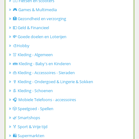
🚴‍♂️ Fietsen en scooters
🎮 Games & Multimedia
🏥 Gezondheid en verzorging
💵 Geld & Financieel
💸 Goede doelen en Loterijen
🎨Hobby
👚 Kleding - Algemeen
👪 Kleding - Baby's en Kinderen
👜 Kleding - Accessoires - Sieraden
👙 Kleding - Ondergoed & Lingerie & Sokken
👢 Kleding - Schoenen
🎧 Mobiele Telefoons - accessoires
🎲 Speelgoed - Spellen
🌿 Smartshops
🏅 Sport & Vrije tijd
🛍️ Supermarkten