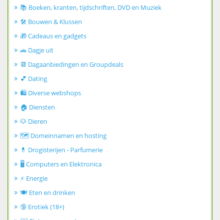
📚 Boeken, kranten, tijdschriften, DVD en Muziek
🛠️ Bouwen & Klussen
🎁 Cadeaus en gadgets
🚗 Dagje uit
📆 Dagaanbiedingen en Groupdeals
💕 Dating
🛍️ Diverse webshops
🏠 Diensten
🐶 Dieren
🗺️ Domeinnamen en hosting
💊 Drogisterijen - Parfumerie
🖥️ Computers en Elektronica
⚡ Energie
🍽️ Eten en drinken
🔞 Erotiek (18+)