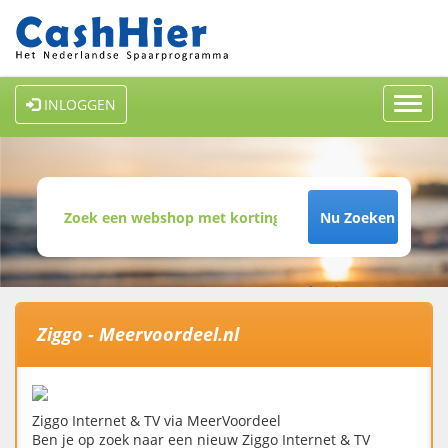
Toggl
INLOGGEN
navig
Nu Zoeken
Ziggo - Meervoordeel.nl
Ziggo Internet & TV via MeerVoordeel
Ben je op zoek naar een nieuw Ziggo Internet & TV