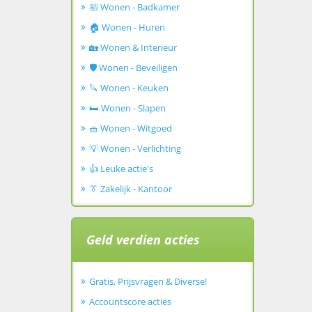
🛀 Wonen - Badkamer
🏠 Wonen - Huren
🏡 Wonen & Interieur
🛡️ Wonen - Beveiligen
🔪 Wonen - Keuken
🛏️ Wonen - Slapen
🧺 Wonen - Witgoed
💡 Wonen - Verlichting
👍 Leuke actie's
👔 Zakelijk - Kantoor
Geld verdien acties
Gratis, Prijsvragen & Diverse!
Accountscore acties