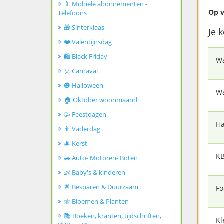
📱 Mobiele abonnementen -
Op v
Telefoons
🎁 Sinterklaas
Je 
❤️ Valentijnsdag
🛍️ Black Friday
W
🎈 Carnaval
🎃 Halloween
Wa
🏠 Oktober woonmaand
🥳 Feestdagen
Ha
👨 Vaderdag
🎄 Kerst
KB
🚗 Auto- Motoren- Boten
👶 Baby's & kinderen
🌟 Besparen & Duurzaam
Fo
🌼 Bloemen & Planten
📚 Boeken, kranten, tijdschriften,
Kl