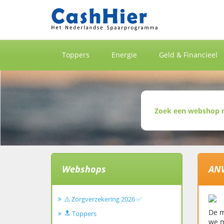
Toppers
Energie
Geld & Financieel
Webshops
AN
⚠️ Zorgverzekering 2026 ✅
De m
🔝 Toppers
we m