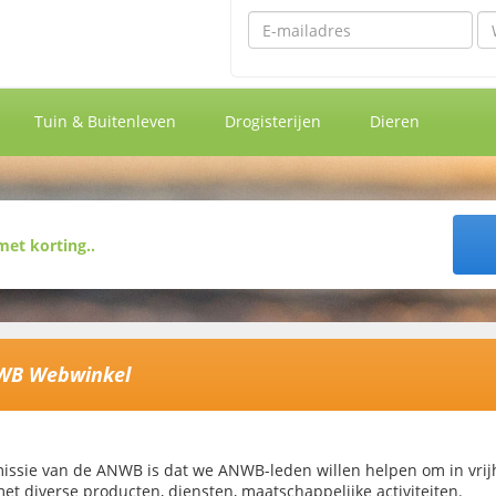
Emailadres
Wa
Tuin & Buitenleven
Drogisterijen
Dieren
WB Webwinkel
issie van de ANWB is dat we ANWB-leden willen helpen om in vrijh
et diverse producten, diensten, maatschappelijke activiteiten.