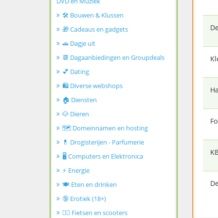
DVD en Muziek
🛠️ Bouwen & Klussen
De
🎁 Cadeaus en gadgets
🚗 Dagje uit
📆 Dagaanbiedingen en Groupdeals
Kl
💕 Dating
🛍️ Diverse webshops
Ha
🏠 Diensten
🐶 Dieren
Fo
🗺️ Domeinnamen en hosting
💊 Drogisterijen - Parfumerie
K
🖥️ Computers en Elektronica
⚡ Energie
De
🍽️ Eten en drinken
🔞 Erotiek (18+)
🚴‍♂️ Fietsen en scooters