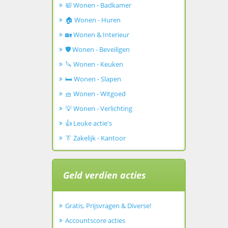
🛀 Wonen - Badkamer
🏠 Wonen - Huren
🏡 Wonen & Interieur
🛡️ Wonen - Beveiligen
🔪 Wonen - Keuken
🛏️ Wonen - Slapen
🧺 Wonen - Witgoed
💡 Wonen - Verlichting
👍 Leuke actie's
👔 Zakelijk - Kantoor
Geld verdien acties
Gratis, Prijsvragen & Diverse!
Accountscore acties