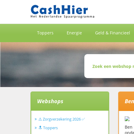
Toppers
Energie
Geld & Financieel
Webshops
Be
⚠️ Zorgverzekering 2026 ✅
Ben 
🔝 Toppers
onde