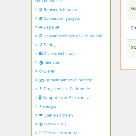
DVD en Muziek
Ha
🛠️ Bouwen & Klussen
🎁 Cadeaus en gadgets
🚗 Dagje uit
Si
📆 Dagaanbiedingen en Groupdeals
💕 Dating
St
🛍️ Diverse webshops
🏠 Diensten
🐶 Dieren
🗺️ Domeinnamen en hosting
💊 Drogisterijen - Parfumerie
🖥️ Computers en Elektronica
⚡ Energie
🍽️ Eten en drinken
🔞 Erotiek (18+)
🚴‍♂️ Fietsen en scooters