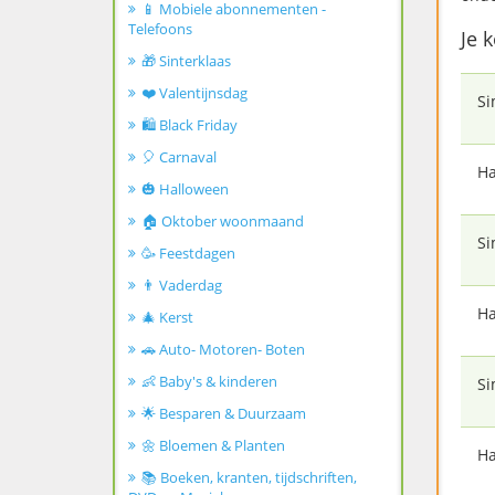
📱 Mobiele abonnementen -
Telefoons
Je k
🎁 Sinterklaas
❤️ Valentijnsdag
Si
🛍️ Black Friday
🎈 Carnaval
Ha
🎃 Halloween
🏠 Oktober woonmaand
Si
🥳 Feestdagen
👨 Vaderdag
Ha
🎄 Kerst
🚗 Auto- Motoren- Boten
👶 Baby's & kinderen
Si
🌟 Besparen & Duurzaam
🌼 Bloemen & Planten
Ha
📚 Boeken, kranten, tijdschriften,