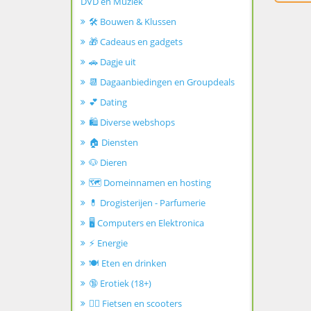
DVD en Muziek
🛠️ Bouwen & Klussen
🎁 Cadeaus en gadgets
🚗 Dagje uit
📆 Dagaanbiedingen en Groupdeals
💕 Dating
🛍️ Diverse webshops
🏠 Diensten
🐶 Dieren
🗺️ Domeinnamen en hosting
💊 Drogisterijen - Parfumerie
🖥️ Computers en Elektronica
⚡ Energie
🍽️ Eten en drinken
🔞 Erotiek (18+)
🚴‍♂️ Fietsen en scooters