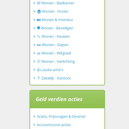
🛀 Wonen - Badkamer
🏠 Wonen - Huren
🏡 Wonen & Interieur
🛡️ Wonen - Beveiligen
🔪 Wonen - Keuken
🛏️ Wonen - Slapen
🧺 Wonen - Witgoed
💡 Wonen - Verlichting
👍 Leuke actie's
👔 Zakelijk - Kantoor
Geld verdien acties
Gratis, Prijsvragen & Diverse!
Accountscore acties