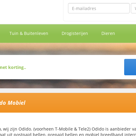
Emailadres
Wa
Tuin & Buitenleven
Drogisterijen
Dieren
do Mobiel
o, wij zijn Odido. (voorheen T-Mobile & Tele2) Odido is aanbieder 
aat uit postpaid bellen, prepaid bellen en mobiel breedband inter