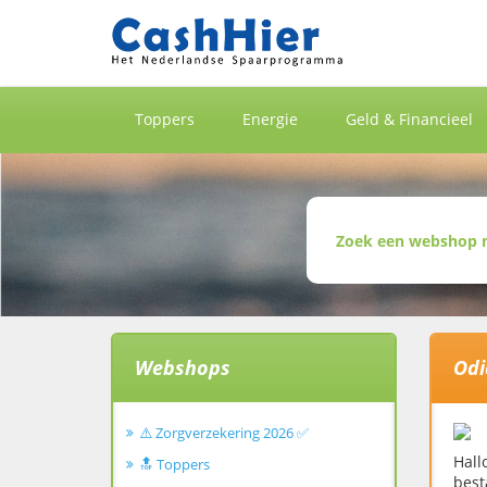
Toppers
Energie
Geld & Financieel
Webshops
Odi
⚠️ Zorgverzekering 2026 ✅
Hall
🔝 Toppers
best