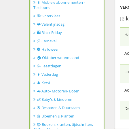
📱 Mobiele abonnementen -
VER
Telefoons
🎁 Sinterklaas
Je 
❤️ Valentijnsdag
🛍️ Black Friday
Ha
🎈 Carnaval
🎃 Halloween
Ac
🏠 Oktober woonmaand
🥳 Feestdagen
Lo
👨 Vaderdag
🎄 Kerst
Ac
🚗 Auto- Motoren- Boten
👶 Baby's & kinderen
🌟 Besparen & Duurzaam
De
🌼 Bloemen & Planten
📚 Boeken, kranten, tijdschriften,