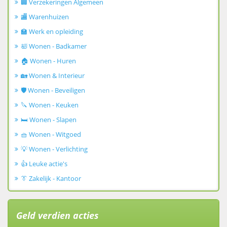
🏢 Verzekeringen Algemeen
🏬 Warenhuizen
🏫 Werk en opleiding
🛀 Wonen - Badkamer
🏠 Wonen - Huren
🏡 Wonen & Interieur
🛡️ Wonen - Beveiligen
🔪 Wonen - Keuken
🛏️ Wonen - Slapen
🧺 Wonen - Witgoed
💡 Wonen - Verlichting
👍 Leuke actie's
👔 Zakelijk - Kantoor
Geld verdien acties