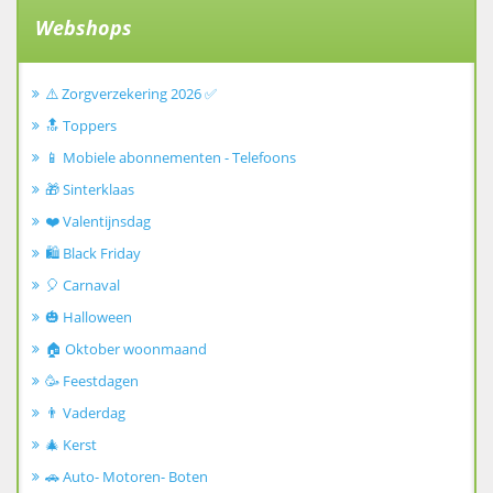
Webshops
⚠️ Zorgverzekering 2026 ✅
🔝 Toppers
📱 Mobiele abonnementen - Telefoons
🎁 Sinterklaas
❤️ Valentijnsdag
🛍️ Black Friday
🎈 Carnaval
🎃 Halloween
🏠 Oktober woonmaand
🥳 Feestdagen
👨 Vaderdag
🎄 Kerst
🚗 Auto- Motoren- Boten