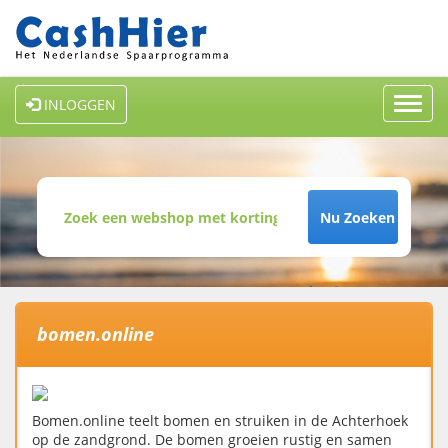
Toggl
INLOGGEN
navig
Nu Zoeken
bomen.online
Bomen.online teelt bomen en struiken in de Achterhoek
op de zandgrond. De bomen groeien rustig en samen