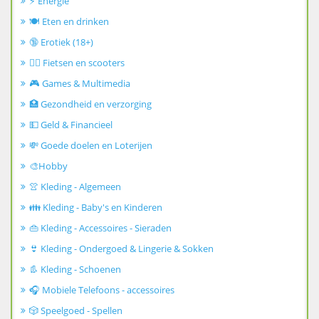
⚡ Energie
🍽️ Eten en drinken
🔞 Erotiek (18+)
🚴‍♂️ Fietsen en scooters
🎮 Games & Multimedia
🏥 Gezondheid en verzorging
💵 Geld & Financieel
💸 Goede doelen en Loterijen
🎨Hobby
👚 Kleding - Algemeen
👪 Kleding - Baby's en Kinderen
👜 Kleding - Accessoires - Sieraden
👙 Kleding - Ondergoed & Lingerie & Sokken
👢 Kleding - Schoenen
🎧 Mobiele Telefoons - accessoires
🎲 Speelgoed - Spellen