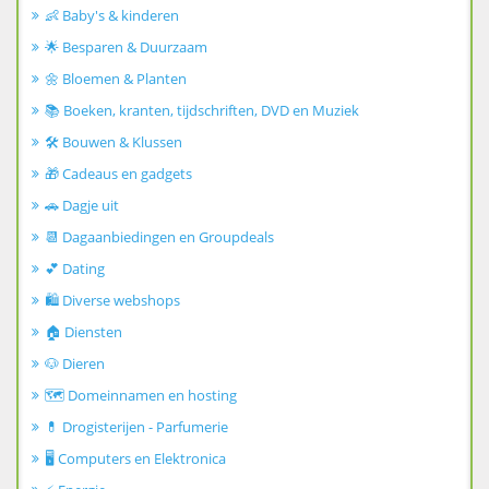
👶 Baby's & kinderen
🌟 Besparen & Duurzaam
🌼 Bloemen & Planten
📚 Boeken, kranten, tijdschriften, DVD en Muziek
🛠️ Bouwen & Klussen
🎁 Cadeaus en gadgets
🚗 Dagje uit
📆 Dagaanbiedingen en Groupdeals
💕 Dating
🛍️ Diverse webshops
🏠 Diensten
🐶 Dieren
🗺️ Domeinnamen en hosting
💊 Drogisterijen - Parfumerie
🖥️ Computers en Elektronica