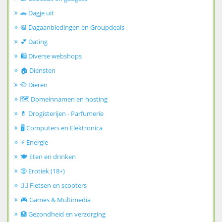
🚗 Dagje uit
📆 Dagaanbiedingen en Groupdeals
💕 Dating
🛍️ Diverse webshops
🏠 Diensten
🐶 Dieren
🗺️ Domeinnamen en hosting
💊 Drogisterijen - Parfumerie
🖥️ Computers en Elektronica
⚡ Energie
🍽️ Eten en drinken
🔞 Erotiek (18+)
🚴‍♂️ Fietsen en scooters
🎮 Games & Multimedia
🏥 Gezondheid en verzorging