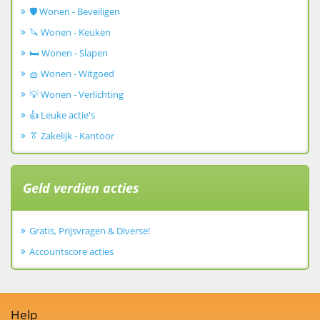
🛡️ Wonen - Beveiligen
🔪 Wonen - Keuken
🛏️ Wonen - Slapen
🧺 Wonen - Witgoed
💡 Wonen - Verlichting
👍 Leuke actie's
👔 Zakelijk - Kantoor
Geld verdien acties
Gratis, Prijsvragen & Diverse!
Accountscore acties
Help