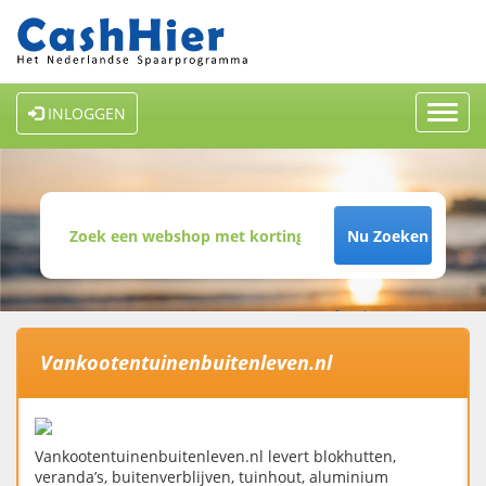
Toggl
INLOGGEN
navig
Nu Zoeken
Vankootentuinenbuitenleven.nl
Vankootentuinenbuitenleven.nl levert blokhutten,
veranda’s, buitenverblijven, tuinhout, aluminium