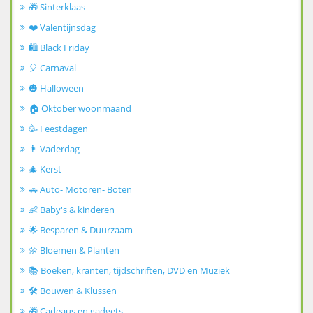
🎁 Sinterklaas
❤️ Valentijnsdag
🛍️ Black Friday
🎈 Carnaval
🎃 Halloween
🏠 Oktober woonmaand
🥳 Feestdagen
👨 Vaderdag
🎄 Kerst
🚗 Auto- Motoren- Boten
👶 Baby's & kinderen
🌟 Besparen & Duurzaam
🌼 Bloemen & Planten
📚 Boeken, kranten, tijdschriften, DVD en Muziek
🛠️ Bouwen & Klussen
🎁 Cadeaus en gadgets