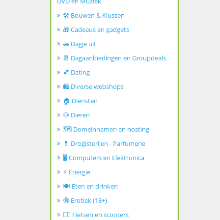
DVD en Muziek
🛠️ Bouwen & Klussen
🎁 Cadeaus en gadgets
🚗 Dagje uit
📆 Dagaanbiedingen en Groupdeals
💕 Dating
🛍️ Diverse webshops
🏠 Diensten
🐶 Dieren
🗺️ Domeinnamen en hosting
💊 Drogisterijen - Parfumerie
🖥️ Computers en Elektronica
⚡ Energie
🍽️ Eten en drinken
🔞 Erotiek (18+)
🚴‍♂️ Fietsen en scooters