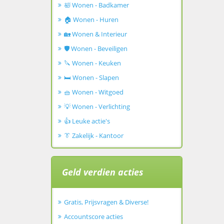
🛀 Wonen - Badkamer
🏠 Wonen - Huren
🏡 Wonen & Interieur
🛡️ Wonen - Beveiligen
🔪 Wonen - Keuken
🛏️ Wonen - Slapen
🧺 Wonen - Witgoed
💡 Wonen - Verlichting
👍 Leuke actie's
👔 Zakelijk - Kantoor
Geld verdien acties
Gratis, Prijsvragen & Diverse!
Accountscore acties