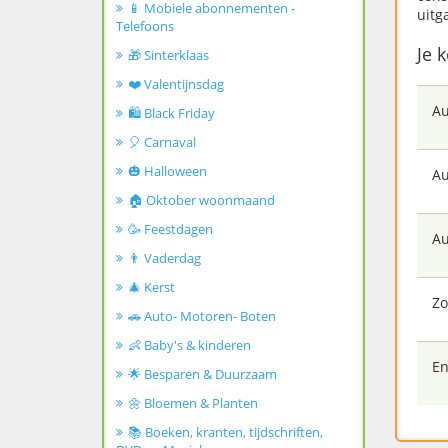
📱 Mobiele abonnementen -
uitg
Telefoons
Je 
🎁 Sinterklaas
❤️ Valentijnsdag
Au
🛍️ Black Friday
🎈 Carnaval
🎃 Halloween
Au
🏠 Oktober woonmaand
🥳 Feestdagen
Au
👨 Vaderdag
🎄 Kerst
Zo
🚗 Auto- Motoren- Boten
👶 Baby's & kinderen
En
🌟 Besparen & Duurzaam
🌼 Bloemen & Planten
📚 Boeken, kranten, tijdschriften,