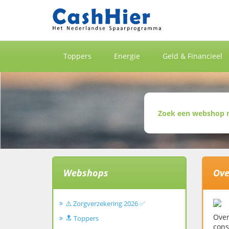
Toppers
Energie
Geld & Financieel
Webshops
Ove
⚠️ Zorgverzekering 2026 ✅
Over
🔝 Toppers
cons