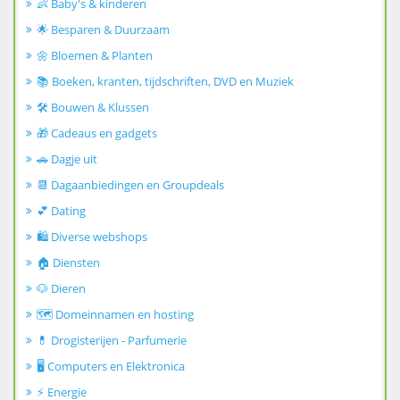
👶 Baby's & kinderen
🌟 Besparen & Duurzaam
🌼 Bloemen & Planten
📚 Boeken, kranten, tijdschriften, DVD en Muziek
🛠️ Bouwen & Klussen
🎁 Cadeaus en gadgets
🚗 Dagje uit
📆 Dagaanbiedingen en Groupdeals
💕 Dating
🛍️ Diverse webshops
🏠 Diensten
🐶 Dieren
🗺️ Domeinnamen en hosting
💊 Drogisterijen - Parfumerie
🖥️ Computers en Elektronica
⚡ Energie