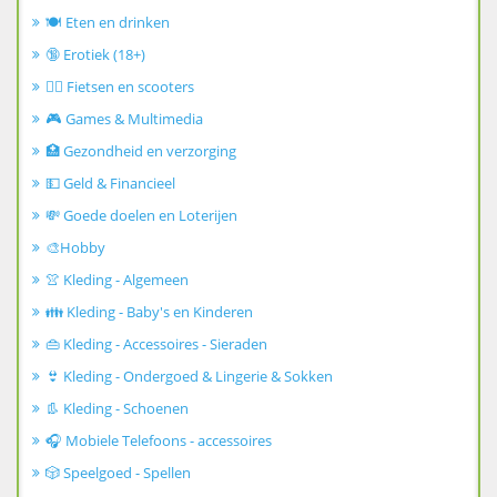
🍽️ Eten en drinken
🔞 Erotiek (18+)
🚴‍♂️ Fietsen en scooters
🎮 Games & Multimedia
🏥 Gezondheid en verzorging
💵 Geld & Financieel
💸 Goede doelen en Loterijen
🎨Hobby
👚 Kleding - Algemeen
👪 Kleding - Baby's en Kinderen
👜 Kleding - Accessoires - Sieraden
👙 Kleding - Ondergoed & Lingerie & Sokken
👢 Kleding - Schoenen
🎧 Mobiele Telefoons - accessoires
🎲 Speelgoed - Spellen