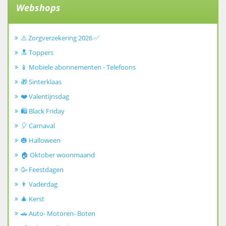
Webshops
⚠️ Zorgverzekering 2026 ✅
🔝 Toppers
📱 Mobiele abonnementen - Telefoons
🎁 Sinterklaas
❤️ Valentijnsdag
🛍️ Black Friday
🎈 Carnaval
🎃 Halloween
🏠 Oktober woonmaand
🥳 Feestdagen
👨 Vaderdag
🎄 Kerst
🚗 Auto- Motoren- Boten