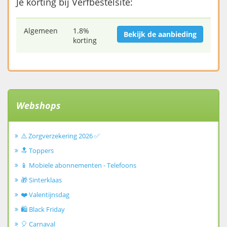
Je korting bij Verfbestelsite:
Algemeen
1.8%
Bekijk de aanbieding
korting
Webshops
⚠️ Zorgverzekering 2026 ✅
🔝 Toppers
📱 Mobiele abonnementen - Telefoons
🎁 Sinterklaas
❤️ Valentijnsdag
🛍️ Black Friday
🎈 Carnaval