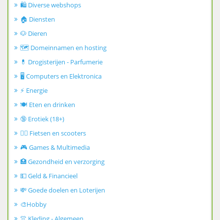
🛍️ Diverse webshops
🏠 Diensten
🐶 Dieren
🗺️ Domeinnamen en hosting
💊 Drogisterijen - Parfumerie
🖥️ Computers en Elektronica
⚡ Energie
🍽️ Eten en drinken
🔞 Erotiek (18+)
🚴‍♂️ Fietsen en scooters
🎮 Games & Multimedia
🏥 Gezondheid en verzorging
💵 Geld & Financieel
💸 Goede doelen en Loterijen
🎨Hobby
👚 Kleding - Algemeen