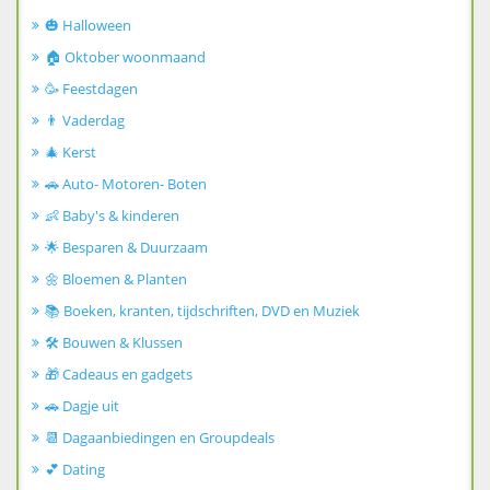
🎃 Halloween
🏠 Oktober woonmaand
🥳 Feestdagen
👨 Vaderdag
🎄 Kerst
🚗 Auto- Motoren- Boten
👶 Baby's & kinderen
🌟 Besparen & Duurzaam
🌼 Bloemen & Planten
📚 Boeken, kranten, tijdschriften, DVD en Muziek
🛠️ Bouwen & Klussen
🎁 Cadeaus en gadgets
🚗 Dagje uit
📆 Dagaanbiedingen en Groupdeals
💕 Dating