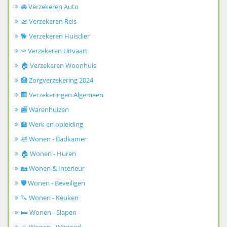
🚘 Verzekeren Auto
🛫 Verzekeren Reis
🐕 Verzekeren Huisdier
⚰️ Verzekeren Uitvaart
🏠 Verzekeren Woonhuis
🏥 Zorgverzekering 2024
🏢 Verzekeringen Algemeen
🏬 Warenhuizen
🏫 Werk en opleiding
🛀 Wonen - Badkamer
🏠 Wonen - Huren
🏡 Wonen & Interieur
🛡️ Wonen - Beveiligen
🔪 Wonen - Keuken
🛏️ Wonen - Slapen