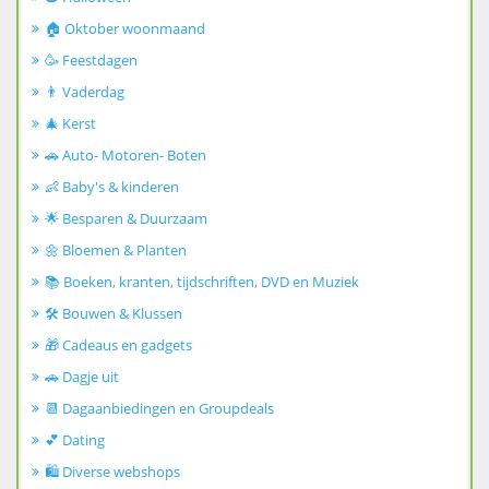
🏠 Oktober woonmaand
🥳 Feestdagen
👨 Vaderdag
🎄 Kerst
🚗 Auto- Motoren- Boten
👶 Baby's & kinderen
🌟 Besparen & Duurzaam
🌼 Bloemen & Planten
📚 Boeken, kranten, tijdschriften, DVD en Muziek
🛠️ Bouwen & Klussen
🎁 Cadeaus en gadgets
🚗 Dagje uit
📆 Dagaanbiedingen en Groupdeals
💕 Dating
🛍️ Diverse webshops