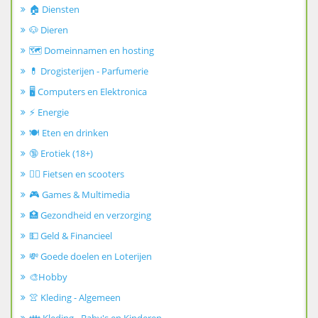
🏠 Diensten
🐶 Dieren
🗺️ Domeinnamen en hosting
💊 Drogisterijen - Parfumerie
🖥️ Computers en Elektronica
⚡ Energie
🍽️ Eten en drinken
🔞 Erotiek (18+)
🚴‍♂️ Fietsen en scooters
🎮 Games & Multimedia
🏥 Gezondheid en verzorging
💵 Geld & Financieel
💸 Goede doelen en Loterijen
🎨Hobby
👚 Kleding - Algemeen