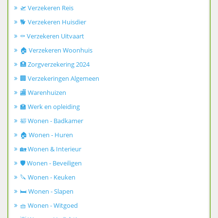
🛫 Verzekeren Reis
🐕 Verzekeren Huisdier
⚰️ Verzekeren Uitvaart
🏠 Verzekeren Woonhuis
🏥 Zorgverzekering 2024
🏢 Verzekeringen Algemeen
🏬 Warenhuizen
🏫 Werk en opleiding
🛀 Wonen - Badkamer
🏠 Wonen - Huren
🏡 Wonen & Interieur
🛡️ Wonen - Beveiligen
🔪 Wonen - Keuken
🛏️ Wonen - Slapen
🧺 Wonen - Witgoed