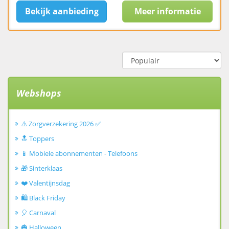
Bekijk aanbieding
Meer informatie
Webshops
⚠️ Zorgverzekering 2026 ✅
🔝 Toppers
📱 Mobiele abonnementen - Telefoons
🎁 Sinterklaas
❤️ Valentijnsdag
🛍️ Black Friday
🎈 Carnaval
🎃 Halloween