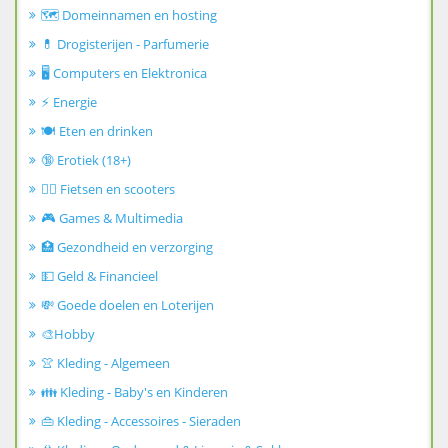
🗺️ Domeinnamen en hosting
💊 Drogisterijen - Parfumerie
🖥️ Computers en Elektronica
⚡ Energie
🍽️ Eten en drinken
🔞 Erotiek (18+)
🚴‍♂️ Fietsen en scooters
🎮 Games & Multimedia
🏥 Gezondheid en verzorging
💵 Geld & Financieel
💸 Goede doelen en Loterijen
🎨Hobby
👚 Kleding - Algemeen
👪 Kleding - Baby's en Kinderen
👜 Kleding - Accessoires - Sieraden