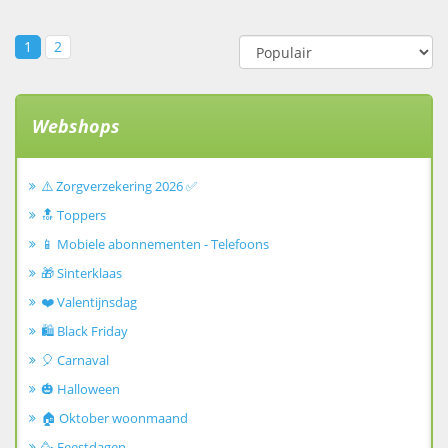
1
2
Webshops
⚠️ Zorgverzekering 2026 ✅
🔝 Toppers
📱 Mobiele abonnementen - Telefoons
🎁 Sinterklaas
❤️ Valentijnsdag
🛍️ Black Friday
🎈 Carnaval
🎃 Halloween
🏠 Oktober woonmaand
🥳 Feestdagen