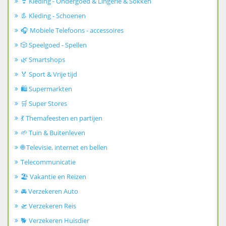
👙 Kleding - Ondergoed & Lingerie & Sokken
👢 Kleding - Schoenen
🎧 Mobiele Telefoons - accessoires
🎲 Speelgoed - Spellen
🌿 Smartshops
🏅 Sport & Vrije tijd
🛍️ Supermarkten
🛒 Super Stores
💃 Themafeesten en partijen
🌱 Tuin & Buitenleven
🌐 Televisie, internet en bellen
Telecommunicatie
🏖️ Vakantie en Reizen
🚘 Verzekeren Auto
🛫 Verzekeren Reis
🐕 Verzekeren Huisdier