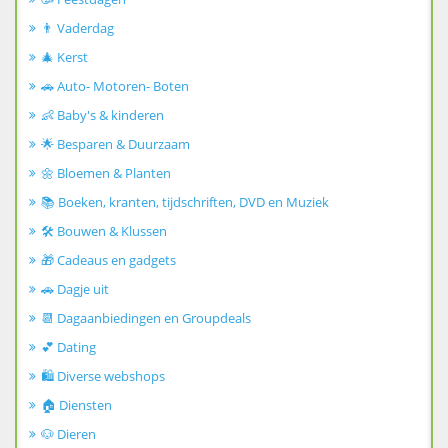
👨 Vaderdag
🎄 Kerst
🚗 Auto- Motoren- Boten
👶 Baby's & kinderen
🌟 Besparen & Duurzaam
🌼 Bloemen & Planten
📚 Boeken, kranten, tijdschriften, DVD en Muziek
🛠️ Bouwen & Klussen
🎁 Cadeaus en gadgets
🚗 Dagje uit
📆 Dagaanbiedingen en Groupdeals
💕 Dating
🛍️ Diverse webshops
🏠 Diensten
🐶 Dieren