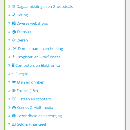
📆 Dagaanbiedingen en Groupdeals
💕 Dating
🛍️ Diverse webshops
🏠 Diensten
🐶 Dieren
🗺️ Domeinnamen en hosting
💊 Drogisterijen - Parfumerie
🖥️ Computers en Elektronica
⚡ Energie
🍽️ Eten en drinken
🔞 Erotiek (18+)
🚴‍♂️ Fietsen en scooters
🎮 Games & Multimedia
🏥 Gezondheid en verzorging
💵 Geld & Financieel