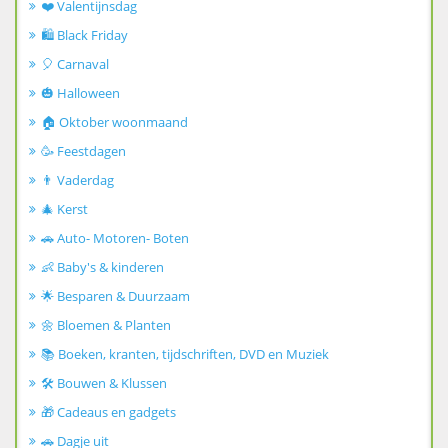
❤️ Valentijnsdag
🛍️ Black Friday
🎈 Carnaval
🎃 Halloween
🏠 Oktober woonmaand
🥳 Feestdagen
👨 Vaderdag
🎄 Kerst
🚗 Auto- Motoren- Boten
👶 Baby's & kinderen
🌟 Besparen & Duurzaam
🌼 Bloemen & Planten
📚 Boeken, kranten, tijdschriften, DVD en Muziek
🛠️ Bouwen & Klussen
🎁 Cadeaus en gadgets
🚗 Dagje uit