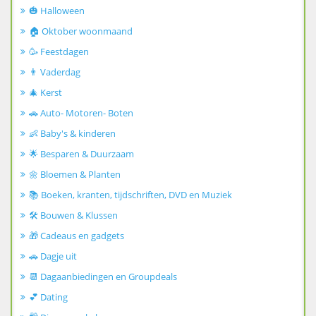
🎃 Halloween
🏠 Oktober woonmaand
🥳 Feestdagen
👨 Vaderdag
🎄 Kerst
🚗 Auto- Motoren- Boten
👶 Baby's & kinderen
🌟 Besparen & Duurzaam
🌼 Bloemen & Planten
📚 Boeken, kranten, tijdschriften, DVD en Muziek
🛠️ Bouwen & Klussen
🎁 Cadeaus en gadgets
🚗 Dagje uit
📆 Dagaanbiedingen en Groupdeals
💕 Dating