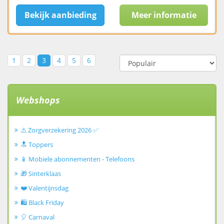
Bekijk aanbieding
Meer informatie
1
2
3
4
5
6
Webshops
⚠️ Zorgverzekering 2026 ✅
🔝 Toppers
📱 Mobiele abonnementen - Telefoons
🎁 Sinterklaas
❤️ Valentijnsdag
🛍️ Black Friday
🎈 Carnaval