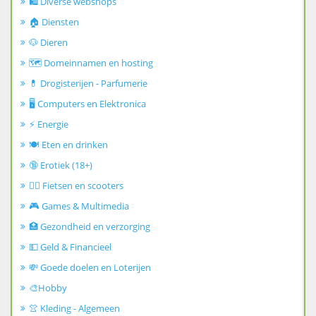
🛍️ Diverse webshops
🏠 Diensten
🐶 Dieren
🗺️ Domeinnamen en hosting
💊 Drogisterijen - Parfumerie
🖥️ Computers en Elektronica
⚡ Energie
🍽️ Eten en drinken
🔞 Erotiek (18+)
🚴‍♂️ Fietsen en scooters
🎮 Games & Multimedia
🏥 Gezondheid en verzorging
💵 Geld & Financieel
💸 Goede doelen en Loterijen
🎨Hobby
👚 Kleding - Algemeen