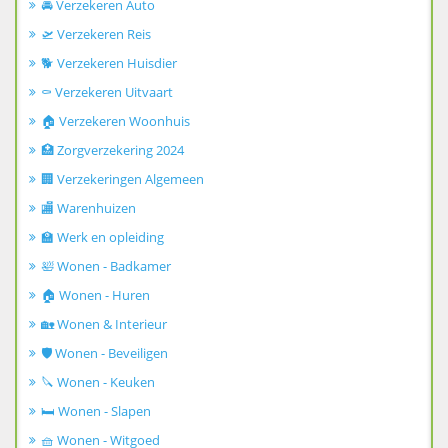
🚘 Verzekeren Auto
🛫 Verzekeren Reis
🐕 Verzekeren Huisdier
⚰️ Verzekeren Uitvaart
🏠 Verzekeren Woonhuis
🏥 Zorgverzekering 2024
🏢 Verzekeringen Algemeen
🏬 Warenhuizen
🏫 Werk en opleiding
🛀 Wonen - Badkamer
🏠 Wonen - Huren
🏡 Wonen & Interieur
🛡️ Wonen - Beveiligen
🔪 Wonen - Keuken
🛏️ Wonen - Slapen
🧺 Wonen - Witgoed