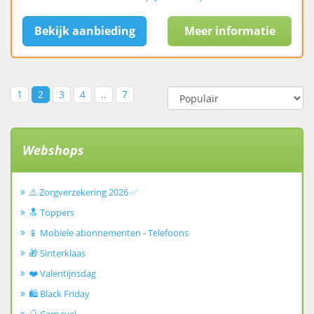
Bekijk aanbieding
Meer informatie
1
2
3
4
..
7
Webshops
⚠️ Zorgverzekering 2026 ✅
🔝 Toppers
📱 Mobiele abonnementen - Telefoons
🎁 Sinterklaas
❤️ Valentijnsdag
🛍️ Black Friday