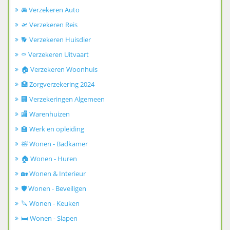
🚘 Verzekeren Auto
🛫 Verzekeren Reis
🐕 Verzekeren Huisdier
⚰️ Verzekeren Uitvaart
🏠 Verzekeren Woonhuis
🏥 Zorgverzekering 2024
🏢 Verzekeringen Algemeen
🏬 Warenhuizen
🏫 Werk en opleiding
🛀 Wonen - Badkamer
🏠 Wonen - Huren
🏡 Wonen & Interieur
🛡️ Wonen - Beveiligen
🔪 Wonen - Keuken
🛏️ Wonen - Slapen