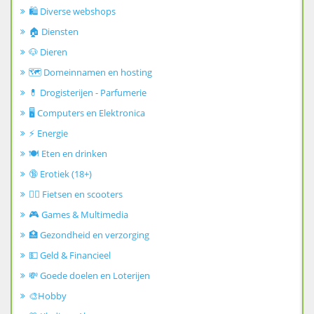
🛍️ Diverse webshops
🏠 Diensten
🐶 Dieren
🗺️ Domeinnamen en hosting
💊 Drogisterijen - Parfumerie
🖥️ Computers en Elektronica
⚡ Energie
🍽️ Eten en drinken
🔞 Erotiek (18+)
🚴‍♂️ Fietsen en scooters
🎮 Games & Multimedia
🏥 Gezondheid en verzorging
💵 Geld & Financieel
💸 Goede doelen en Loterijen
🎨Hobby