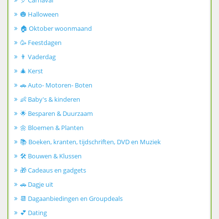
🎈 Carnaval
🎃 Halloween
🏠 Oktober woonmaand
🥳 Feestdagen
👨 Vaderdag
🎄 Kerst
🚗 Auto- Motoren- Boten
👶 Baby's & kinderen
🌟 Besparen & Duurzaam
🌼 Bloemen & Planten
📚 Boeken, kranten, tijdschriften, DVD en Muziek
🛠️ Bouwen & Klussen
🎁 Cadeaus en gadgets
🚗 Dagje uit
📆 Dagaanbiedingen en Groupdeals
💕 Dating