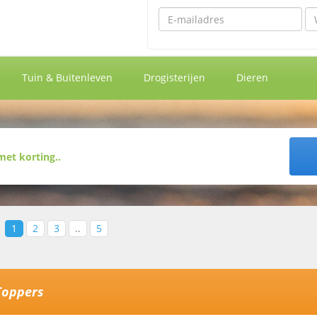
Emailadres
Wa
Tuin & Buitenleven
Drogisterijen
Dieren
1
2
3
..
5
Toppers