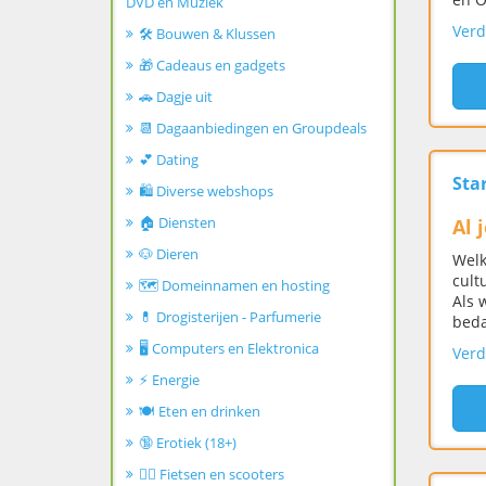
DVD en Muziek
Verd
🛠️ Bouwen & Klussen
🎁 Cadeaus en gadgets
🚗 Dagje uit
📆 Dagaanbiedingen en Groupdeals
💕 Dating
Star
🛍️ Diverse webshops
🏠 Diensten
Al 
🐶 Dieren
Welk
cult
🗺️ Domeinnamen en hosting
Als 
💊 Drogisterijen - Parfumerie
beda
🖥️ Computers en Elektronica
Verd
⚡ Energie
🍽️ Eten en drinken
🔞 Erotiek (18+)
🚴‍♂️ Fietsen en scooters