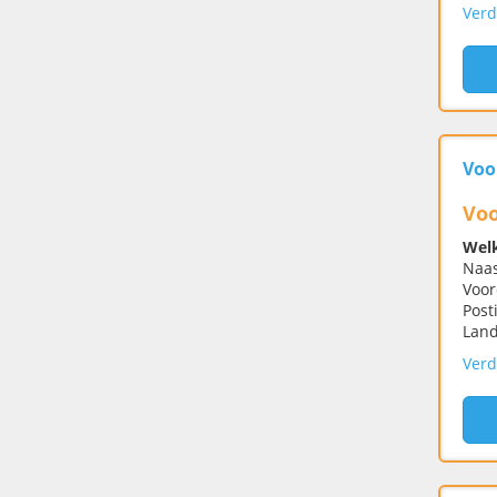
Verd
Voo
Voo
Welk
Naas
Voor
Post
Land
Verd