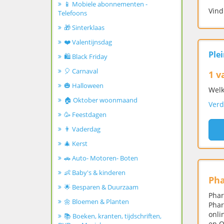
📱 Mobiele abonnementen -
Vind
Telefoons
🎁 Sinterklaas
❤️ Valentijnsdag
Ple
🛍️ Black Friday
🎈 Carnaval
1 v
🎃 Halloween
Welk
🏠 Oktober woonmaand
Verd
🥳 Feestdagen
👨 Vaderdag
🎄 Kerst
🚗 Auto- Motoren- Boten
👶 Baby's & kinderen
Ph
🌟 Besparen & Duurzaam
Phar
🌼 Bloemen & Planten
Phar
onli
📚 Boeken, kranten, tijdschriften,
en O