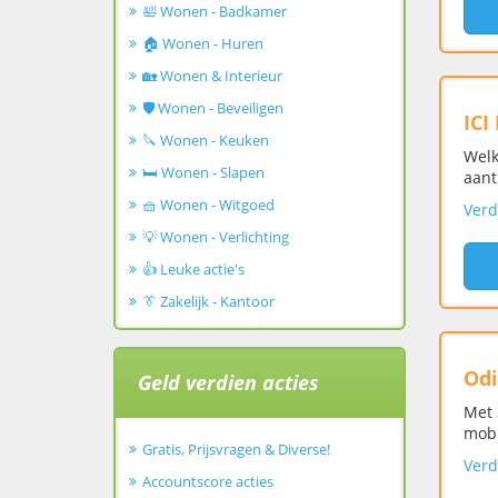
🛀 Wonen - Badkamer
🏠 Wonen - Huren
🏡 Wonen & Interieur
🛡️ Wonen - Beveiligen
ICI
🔪 Wonen - Keuken
Welk
🛏️ Wonen - Slapen
aant
🧺 Wonen - Witgoed
Verd
💡 Wonen - Verlichting
👍 Leuke actie's
👔 Zakelijk - Kantoor
Odi
Geld verdien acties
Met 
mobi
Gratis, Prijsvragen & Diverse!
Verd
Accountscore acties