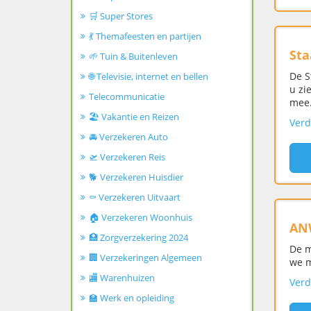
🛒 Super Stores
💃 Themafeesten en partijen
Sta
🌱 Tuin & Buitenleven
De S
🌐 Televisie, internet en bellen
u zi
Telecommunicatie
mee
🏖️ Vakantie en Reizen
Verd
🚘 Verzekeren Auto
🛫 Verzekeren Reis
🐕 Verzekeren Huisdier
⚰️ Verzekeren Uitvaart
🏠 Verzekeren Woonhuis
AN
🏥 Zorgverzekering 2024
De m
🏢 Verzekeringen Algemeen
we m
🏬 Warenhuizen
Verd
🏫 Werk en opleiding