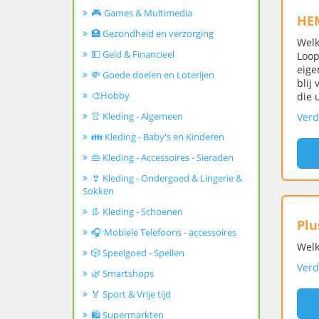
🎮 Games & Multimedia
HE
🏥 Gezondheid en verzorging
Welk
💵 Geld & Financieel
Loop
eige
💸 Goede doelen en Loterijen
blij
🎨Hobby
die 
👚 Kleding - Algemeen
Verd
👪 Kleding - Baby's en Kinderen
👜 Kleding - Accessoires - Sieraden
👙 Kleding - Ondergoed & Lingerie &
Sokken
👢 Kleding - Schoenen
Plu
🎧 Mobiele Telefoons - accessoires
Welk
🎲 Speelgoed - Spellen
Verd
🌿 Smartshops
🏅 Sport & Vrije tijd
🛍️ Supermarkten