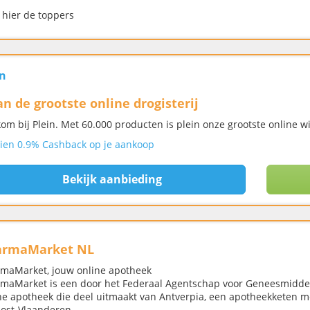
 hier de toppers
in
an de grootste online drogisterij
om bij Plein. Met 60.000 producten is plein onze grootste online wi
ien 0.9% Cashback op je aankoop
Bekijk aanbieding
armaMarket NL
maMarket, jouw online apotheek
maMarket is een door het Federaal Agentschap voor Geneesmidd
ne apotheek die deel uitmaakt van Antverpia, een apotheekketen m
ost-Vlaanderen.