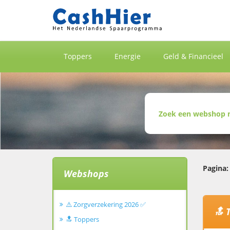
Toppers
Energie
Geld & Financieel
Pagina:
Webshops
⚠️ Zorgverzekering 2026 ✅
🔝 
🔝 Toppers